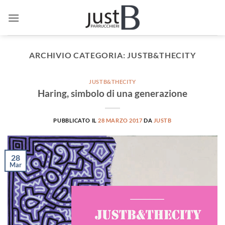
Salta
ai
contenuti
ARCHIVIO CATEGORIA:
JUSTB&THECITY
JUSTB&THECITY
Haring, simbolo di una generazione
PUBBLICATO IL
28 MARZO 2017
DA
JUSTB
28
Mar