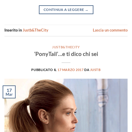
CONTINUA A LEGGERE
→
Inserito in
Justb&TheCity
Lascia un commento
JUSTB&THECITY
‘PonyTail’…e ti dico chi sei
PUBBLICATO IL
17 MARZO 2017
DA
JUSTB
17
Mar