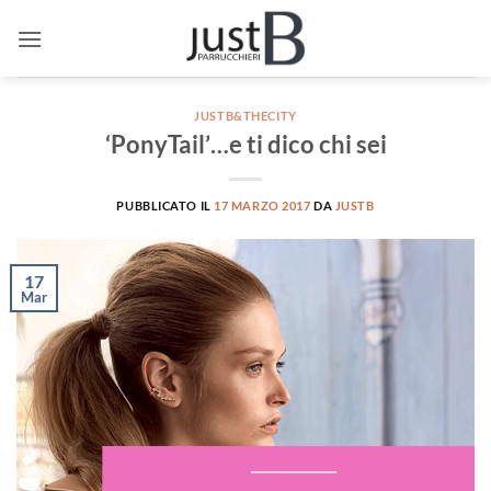
Salta
ai
contenuti
JUSTB&THECITY
‘PonyTail’…e ti dico chi sei
PUBBLICATO IL
17 MARZO 2017
DA
JUSTB
17
Mar